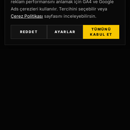
reklam performansını anlamak için GA4 ve Google
Ads çerezleri kullanılır. Tercihini seçebilir veya
Çerez Politikası
sayfasını inceleyebilirsin.
TÜMÜNÜ
REDDET
AYARLAR
KABUL ET
TEŞHİS MASASI
AUDIT ÖNCELİĞİ
Audit Çalışmasında
Önce Hangi
Katmanın Okunacağını