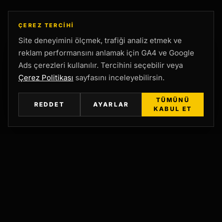
ÇEREZ TERCIHI
Site deneyimini ölçmek, trafiği analiz etmek ve
reklam performansını anlamak için GA4 ve Google
Ads çerezleri kullanılır. Tercihini seçebilir veya
Çerez Politikası
sayfasını inceleyebilirsin.
TÜMÜNÜ
REDDET
AYARLAR
KABUL ET
İLK TEŞHİS MASASI
SEO ÖNCELİĞİ