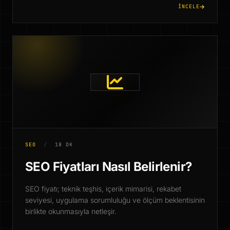
İNCELE
SEO
/
18 DK
SEO Fiyatları Nasıl Belirlenir?
SEO fiyatı; teknik teşhis, içerik mimarisi, rekabet
seviyesi, uygulama sorumluluğu ve ölçüm beklentisinin
birlikte okunmasıyla netleşir.