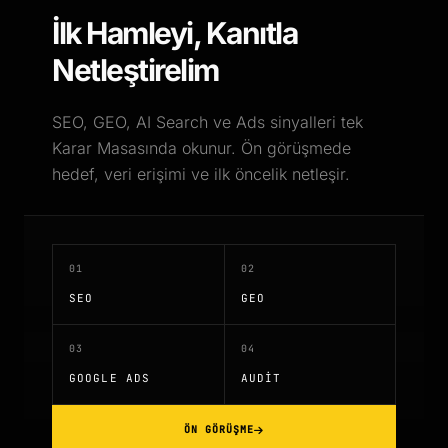
İlk Hamleyi,
Kanıtla
Netleştirelim
SEO, GEO, AI Search ve Ads sinyalleri tek
Karar Masasında okunur. Ön görüşmede
hedef, veri erişimi ve ilk öncelik netleşir.
01
02
SEO
GEO
03
04
GOOGLE ADS
AUDIT
ÖN GÖRÜŞME