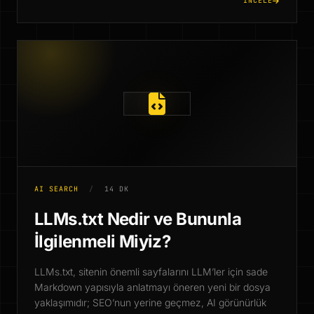
İNCELE
AI SEARCH
/
14 DK
LLMs.txt Nedir ve Bununla
İlgilenmeli Miyiz?
LLMs.txt, sitenin önemli sayfalarını LLM’ler için sade
Markdown yapısıyla anlatmayı öneren yeni bir dosya
yaklaşımıdır; SEO’nun yerine geçmez, AI görünürlük