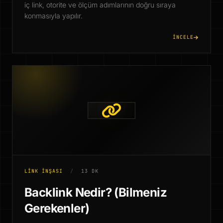
iç link, otorite ve ölçüm adımlarının doğru sıraya
konmasıyla yapılır.
İNCELE
LINK İNŞASI
/
13 DK
Backlink Nedir? (Bilmeniz
Gerekenler)