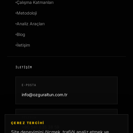
Çalışma Katmanları
Metodoloji
Analiz Araçları
Blog
İletişim
İLETIŞIM
E-POSTA
info@ozguraltun.com.tr
TELEFON
ÇEREZ TERCIHI
+90 541 635 38 59
Site deneyimini ölçmek, trafiği analiz etmek ve