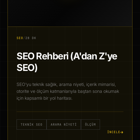
SEO
/
28 DK
SEO Rehberi (A'dan Z'ye
SEO)
SEO’yu teknik sağlık, arama niyeti, içerik mimarisi,
otorite ve ölçüm katmanlarıyla baştan sona okumak
için kapsamlı bir yol haritası.
TEKNIK SEO
ARAMA NIYETI
ÖLÇÜM
İNCELE