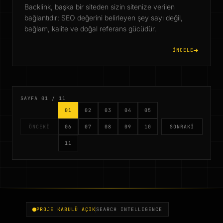
Backlink, başka bir siteden sizin sitenize verilen
bağlantıdır; SEO değerini belirleyen şey sayı değil,
bağlam, kalite ve doğal referans gücüdür.
İNCELE
SAYFA 01 / 11
01
02
03
04
05
ÖNCEKI
06
07
08
09
10
SONRAKI
11
PROJE KABULÜ AÇIK
SEARCH INTELLIGENCE