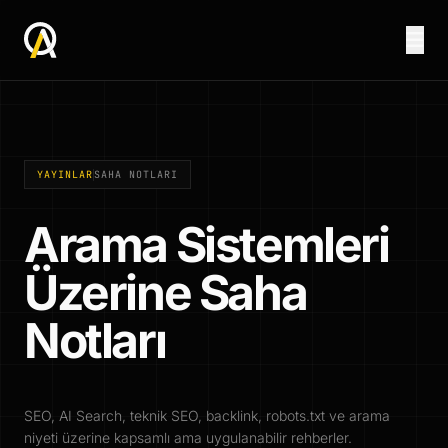
YAYINLAR
SAHA NOTLARI
Arama Sistemleri
Üzerine Saha
Notları
SEO, AI Search, teknik SEO, backlink, robots.txt ve arama
niyeti üzerine kapsamlı ama uygulanabilir rehberler.