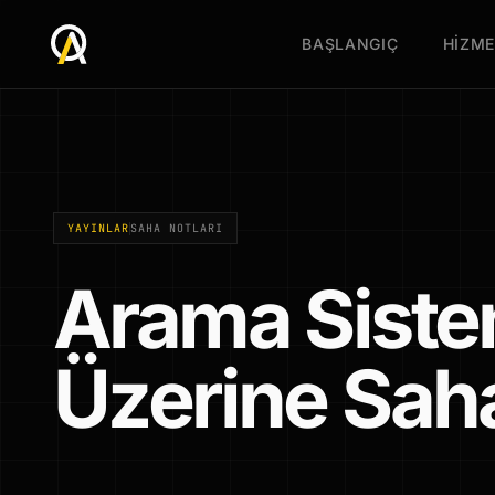
BAŞLANGIÇ
HİZME
YAYINLAR
SAHA NOTLARI
Arama Siste
Üzerine Saha