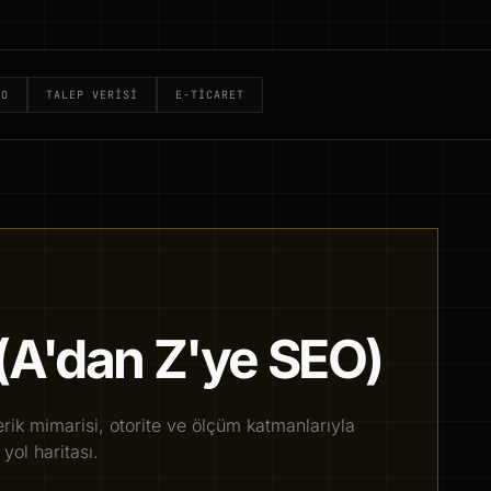
EO
TALEP VERISI
E-TICARET
(A'dan Z'ye SEO)
erik mimarisi, otorite ve ölçüm katmanlarıyla
yol haritası.