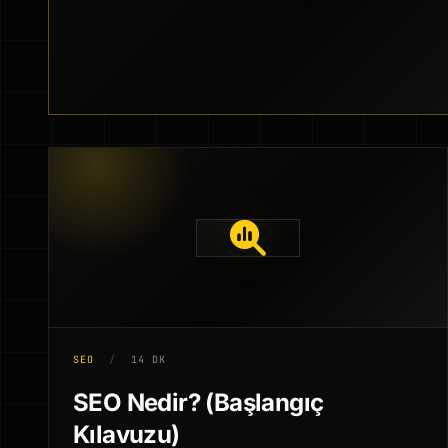
SEO
/
14 DK
SEO Nedir? (Başlangıç
Kılavuzu)