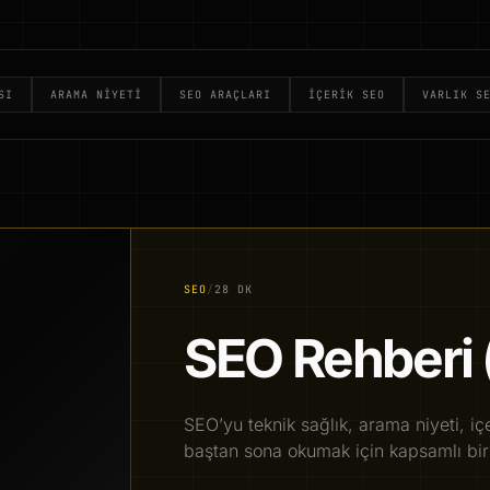
SI
ARAMA NIYETI
SEO ARAÇLARI
İÇERIK SEO
VARLIK S
SEO
/
28 DK
SEO Rehberi 
SEO’yu teknik sağlık, arama niyeti, iç
baştan sona okumak için kapsamlı bir 