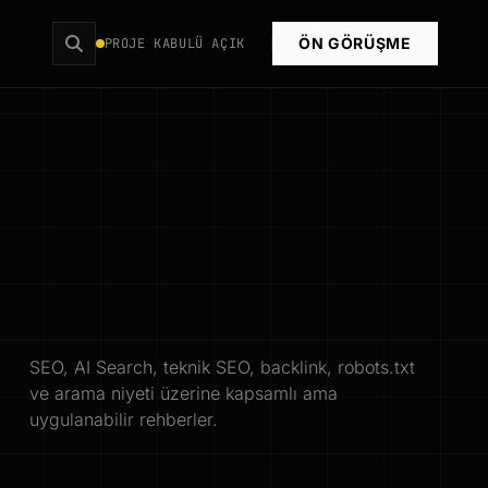
ÖN GÖRÜŞME
PROJE KABULÜ AÇIK
SEO, AI Search, teknik SEO, backlink, robots.txt
ve arama niyeti üzerine kapsamlı ama
uygulanabilir rehberler.