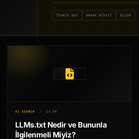
TEKNIK SEO
ARAMA NIYETI
ÖLÇÜM
AI SEARCH
/
14 DK
LLMs.txt Nedir ve Bununla
İlgilenmeli Miyiz?