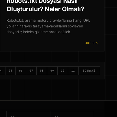
Robots.txt Dosyası Nasıl
Oluşturulur? Neler Olmalı?
Robots.txt, arama motoru crawler’larına hangi URL
yollarını tarayıp tarayamayacaklarını söyleyen
dosyadır; indeks gizleme aracı değildir.
İNCELE
4
05
06
07
08
09
10
11
SONRAKI