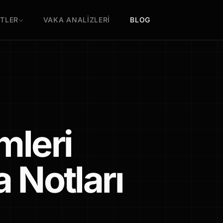
TLER
VAKA ANALİZLERİ
BLOG
mleri
 Notları