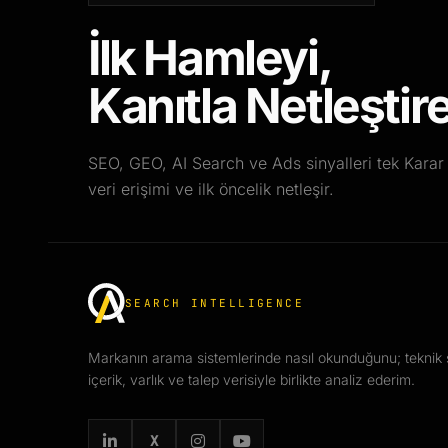
İlk Hamleyi,
Kanıtla Netleştir
SEO, GEO, AI Search ve Ads sinyalleri tek Kar
veri erişimi ve ilk öncelik netleşir.
SEARCH INTELLIGENCE
Markanın arama sistemlerinde nasıl okunduğunu; teknik s
içerik, varlık ve talep verisiyle birlikte analiz ederim.
X