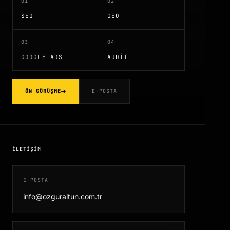
01
02
SEO
GEO
03
04
GOOGLE ADS
AUDIT
ÖN GÖRÜŞME
E-POSTA
İLETIŞIM
E-POSTA
info@ozguraltun.com.tr