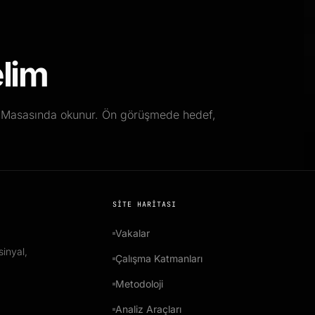
elim
ar Masasında okunur. Ön görüşmede hedef,
SITE HARITASI
Vakalar
inyal,
Çalışma Katmanları
Metodoloji
Analiz Araçları