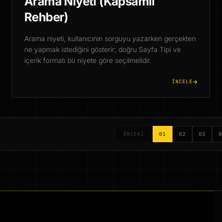
Arama Niyeti (Kapsamlı
Rehber)
Arama niyeti, kullanıcının sorguyu yazarken gerçekten
ne yapmak istediğini gösterir; doğru Sayfa Tipi ve
içerik formatı bu niyete göre seçilmelidir.
İNCELE
ÖNCEKI
01
02
03
0